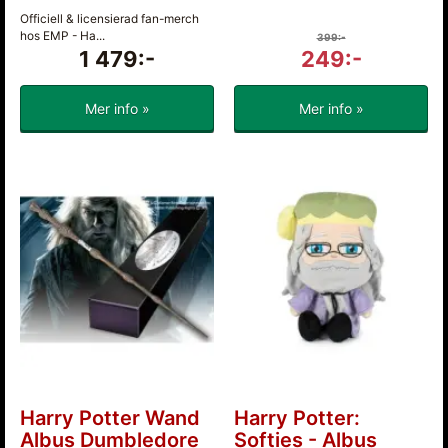
Officiell & licensierad fan-merch
hos EMP - Ha...
399:-
1 479:-
249:-
Mer info »
Mer info »
Harry Potter Wand
Harry Potter:
Albus Dumbledore
Softies - Albus