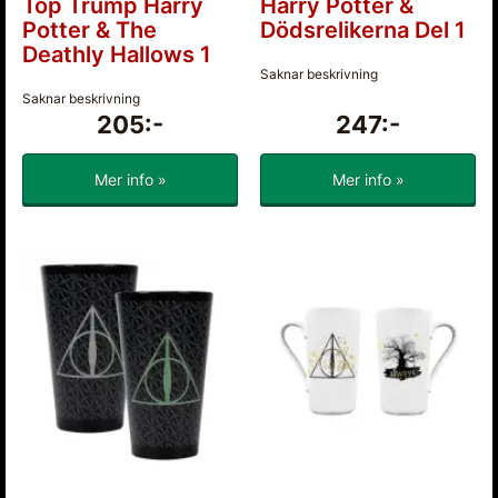
Top Trump Harry
Harry Potter &
Potter & The
Dödsrelikerna Del 1
Deathly Hallows 1
Saknar beskrivning
Saknar beskrivning
205:-
247:-
Mer info »
Mer info »