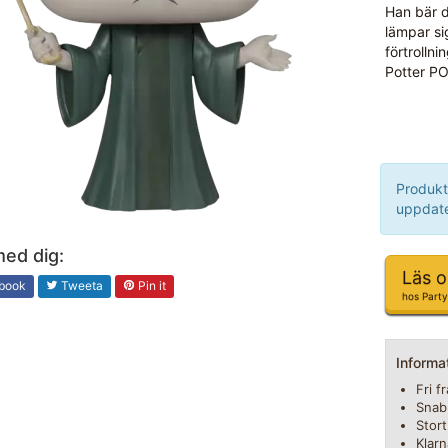
Han bär 
lämpar si
förtrolln
Potter PO
Produkt
uppdate
med dig:
Läs 
book
Tweeta
Pin it
hos Party
Informa
Fri f
Snab
Stor
Klarn