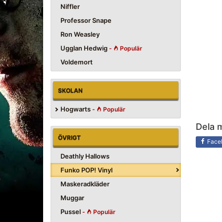
Niffler
Professor Snape
Ron Weasley
Ugglan Hedwig
-
Populär
Voldemort
SKOLAN
Hogwarts
-
Populär
Dela 
ÖVRIGT
Face
Deathly Hallows
Funko POP! Vinyl
Maskeradkläder
Muggar
Pussel
-
Populär