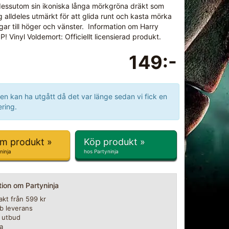
dessutom sin ikoniska långa mörkgröna dräkt som
g alldeles utmärkt för att glida runt och kasta mörka
ingar till höger och vänster. Information om Harry
P! Vinyl Voldemort: Officiellt licensierad produkt.
149:-
en kan ha utgått då det var länge sedan vi fick en
ring.
om produkt »
Köp produkt »
ninja
hos Partyninja
tion om Partyninja
rakt från 599 kr
b leverans
t utbud
a