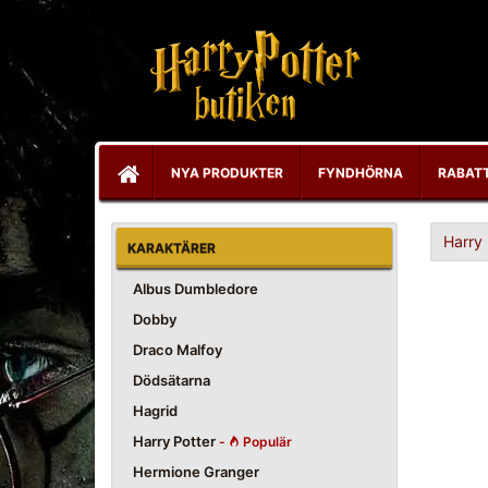
NYA PRODUKTER
FYNDHÖRNA
RABAT
Harry 
KARAKTÄRER
Albus Dumbledore
Dobby
Draco Malfoy
Dödsätarna
Hagrid
Harry Potter
-
Populär
Hermione Granger