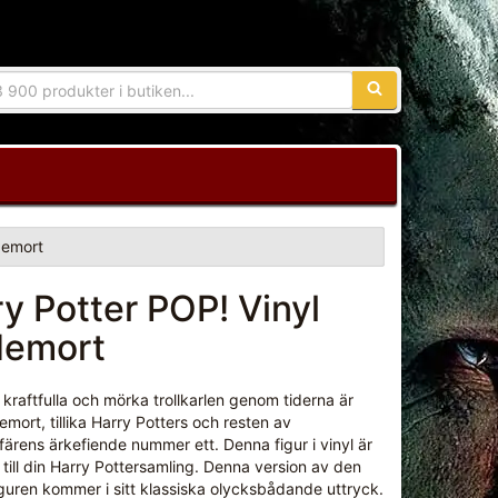
Sökfras:
demort
y Potter POP! Vinyl
demort
kraftfulla och mörka trollkarlen genom tiderna är
emort, tillika Harry Potters och resten av
ssfärens ärkefiende nummer ett. Denna figur i vinyl är
 till din Harry Pottersamling. Denna version av den
figuren kommer i sitt klassiska olycksbådande uttryck.