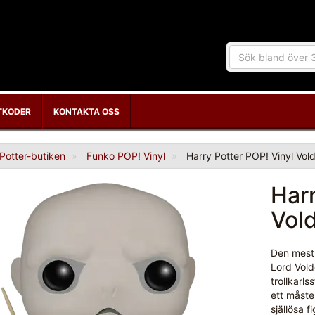
TKODER
KONTAKTA OSS
Potter-butiken
Funko POP! Vinyl
Harry Potter POP! Vinyl Vol
Harr
Vol
Den mest 
Lord Vold
trollkarl
ett måste
själlösa 