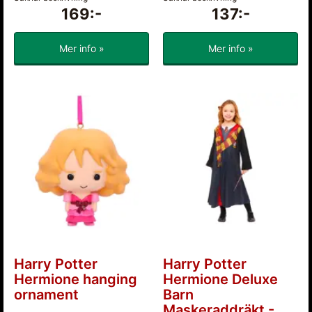
169:-
137:-
Mer info »
Mer info »
Harry Potter
Harry Potter
Hermione hanging
Hermione Deluxe
ornament
Barn
Maskeraddräkt -