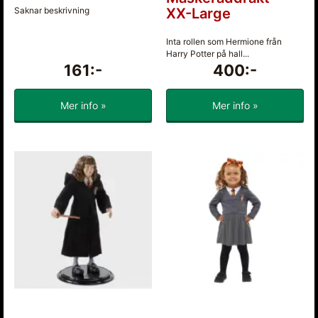
Saknar beskrivning
XX-Large
Inta rollen som Hermione från
Harry Potter på hall...
161:-
400:-
Mer info »
Mer info »