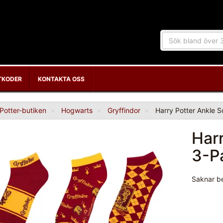
TKODER
KONTAKTA OSS
Potter-butiken
Hogwarts
Gryffindor
Harry Potter Ankle S
Har
3-P
Saknar b