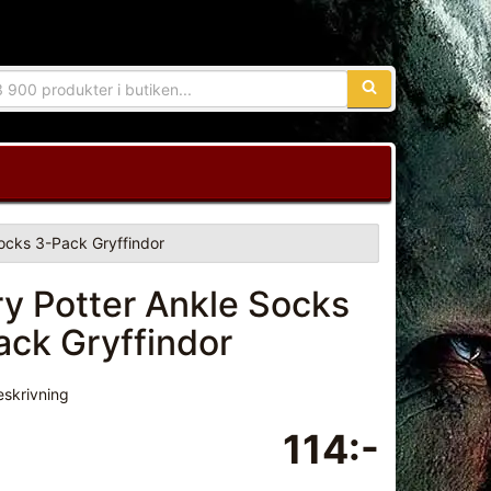
Sökfras:
ocks 3-Pack Gryffindor
ry Potter Ankle Socks
ack Gryffindor
eskrivning
114:-