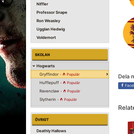
Niffler
Professor Snape
Ron Weasley
Ugglan Hedwig
Voldemort
SKOLAN
Hogwarts
Gryffindor
-
Populär
Dela 
Hufflepuff
-
Populär
Face
Ravenclaw
-
Populär
Slytherin
-
Populär
Relat
ÖVRIGT
Deathly Hallows