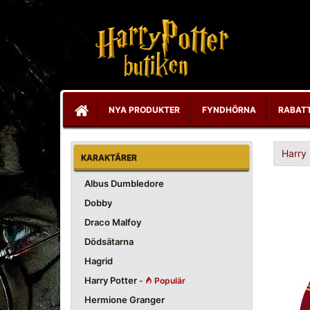
NYA PRODUKTER
FYNDHÖRNA
RABAT
Harry 
KARAKTÄRER
Albus Dumbledore
Dobby
Draco Malfoy
Dödsätarna
Hagrid
Harry Potter
-
Populär
Hermione Granger