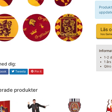
Produkt
uppdate
Läs 
hos Gam
Inform
1-2 d
1 års
med dig:
Qliro
book
Tweeta
Pin it
erade produkter