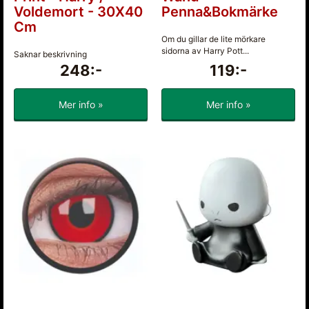
Voldemort - 30X40
Penna&Bokmärke
Cm
Om du gillar de lite mörkare
sidorna av Harry Pott...
Saknar beskrivning
248:-
119:-
Mer info »
Mer info »