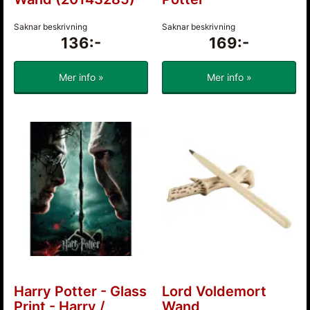
Saknar beskrivning
Saknar beskrivning
136:-
169:-
Mer info »
Mer info »
Harry Potter - Glass
Lord Voldemort
Print - Harry /
Wand