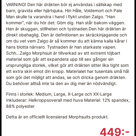
VARNING! Den här dräkten bör ej användas i sällskap med
barn, gravida eller hjärtsjuka. Hin Håle, Voldemort och Pale
Man skulle ta varandra i hand i flykt undan Zalgo. "Han
kommer", när du hör det: Göm dig. Han står bakom väggen.
Han är skuggan, stillheten och tystnaden.Den här dräkten är
direkt obehaglig. Den är definitionen av skräckinjagande och
om du vet vem Zalgo är så kommer du att känna kalla kårar i
hans blotta närvaro. Tystnaden är han starkaste vapen.
Schh...Zalgo Morphsuit är tillverkad av ett extremt töjbart
material som går att expandera upp till sex gånger sin
ursprungliga storlek, vilket gör att dräkten sitter lika tight som
ett extra skin emot din kropp. Materialet har tusentals små hål
som gör det möjligt att andas, se och dricka genom dräkten.
Du behöver alltså inte ta den av dig mer än nödvändigt.
Finns i storlek: Medium, Large, X-Large och XX-Large
Inkluderar: Helkroppsoverall med huva Material: 12% spandex,
88% polyester
Detta är en officiellt licensierad Morphsuits produkt.
449:-