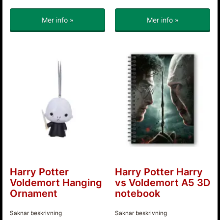
Mer info »
Mer info »
Harry Potter
Harry Potter Harry
Voldemort Hanging
vs Voldemort A5 3D
Ornament
notebook
Saknar beskrivning
Saknar beskrivning