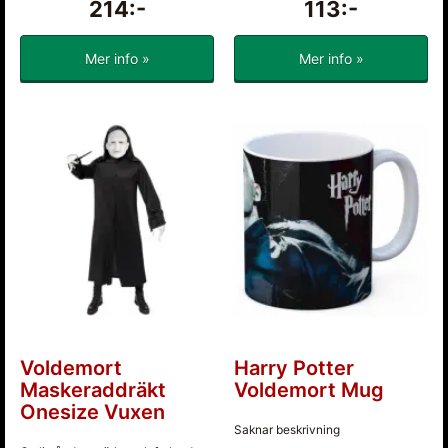
214:-
113:-
Mer info »
Mer info »
Voldemort
Harry Potter
Maskeraddräkt
Voldemort Mug
Onesize Vuxen
Saknar beskrivning