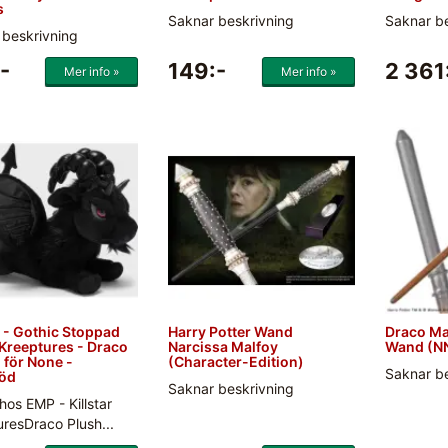
s
Saknar beskrivning
Saknar b
 beskrivning
-
149:-
2 361
Mer info »
Mer info »
r - Gothic Stoppad
Harry Potter Wand
Draco Ma
 Kreeptures - Draco
Narcissa Malfoy
Wand (N
 för None -
(Character-Edition)
Saknar b
röd
Saknar beskrivning
 hos EMP - Killstar
resDraco Plush...