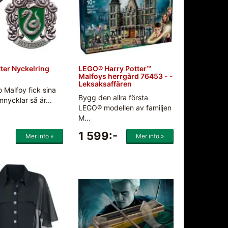
ter Nyckelring
LEGO® Harry Potter™
Malfoys herrgård 76453 - -
Leksaksaffären
 Malfoy fick sina
Bygg den allra första
mnycklar så är...
LEGO® modellen av familjen
M...
1 599:-
Mer info »
Mer info »