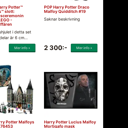
rry Potter™
POP Harry Potter Draco
™ slott:
Malfoy Quidditch #19
gsceremonin
Saknar beskrivning
LEGO -
ffären
hjulet i detta set
elar är 6 cm...
2 300:-
Mer info »
Mer info »
ry Potter Malfoys
Harry Potter Lucius Malfoy
 76453
Mortigafo mask