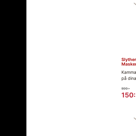
Slyther
Masker
Kamma t
på dina
500:-
150: