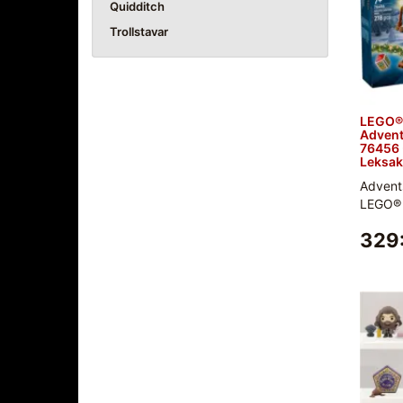
Quidditch
Trollstavar
LEGO® 
Advent
76456 
Leksak
Advents
LEGO® H
329