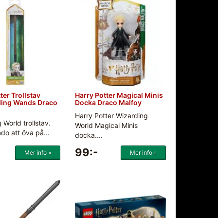
ter Trollstav
Harry Potter Magical Minis
ding Wands Draco
Docka Draco Malfoy
Harry Potter Wizarding
 World trollstav.
World Magical Minis
edo att öva på...
docka....
99:-
Mer info »
Mer info »