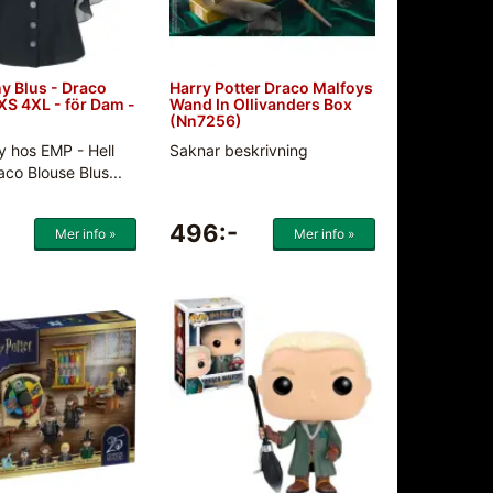
y Blus - Draco
Harry Potter Draco Malfoys
XS 4XL - för Dam -
Wand In Ollivanders Box
(Nn7256)
y hos EMP - Hell
Saknar beskrivning
co Blouse Blus...
496:-
Mer info »
Mer info »