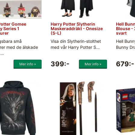
Potter Gomee
Harry Potter Slytherin
Hell Bunn
y Series 1
Maskeraddräkt - Onesize
Blouse - 
gurer
(S-L)
svart
gsbara små
Visa din Slytherin-stolthet
Hell Bunn
yrer med de älskade
med vår Harry Potter S...
Bunny Dra
...
399:-
679:-
Mer info »
Mer info »