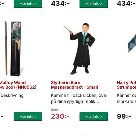
:-
434:-
434:-
Mer info »
Mer info »
Malfoy Wand
Slytherin Barn
Harry Pot
w Box) (NN8562)
Maskeraddräkt - Small
Strumpor
 beskrivning
Kamma till backslicken, öva
Känner du
på dina spydiga replik...
mörkare s
500:-
-
230:-
99:-
Mer info »
Mer info »