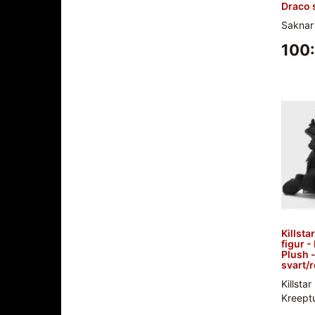
Draco 
Saknar
100:
Killsta
figur -
Plush -
svart/
Killstar
Kreeptu