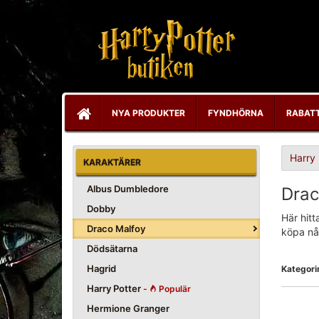
NYA PRODUKTER
FYNDHÖRNA
RABAT
Harry 
KARAKTÄRER
Albus Dumbledore
Drac
Dobby
Här hitt
Draco Malfoy
köpa någ
Dödsätarna
Hagrid
Kategorin
Harry Potter
-
Populär
Hermione Granger