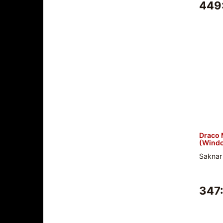
449
Draco 
(Windo
Saknar
347: