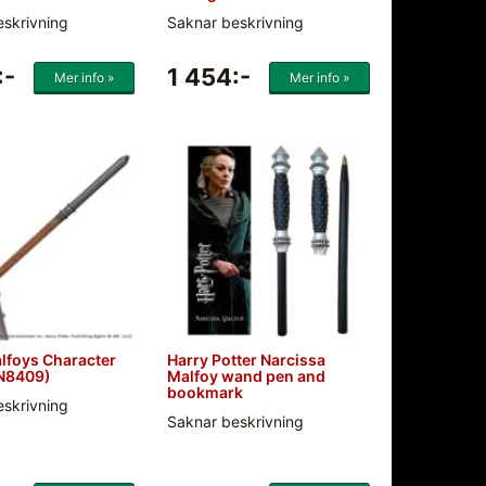
eskrivning
Saknar beskrivning
:-
1 454:-
Mer info »
Mer info »
lfoys Character
Harry Potter Narcissa
N8409)
Malfoy wand pen and
bookmark
eskrivning
Saknar beskrivning