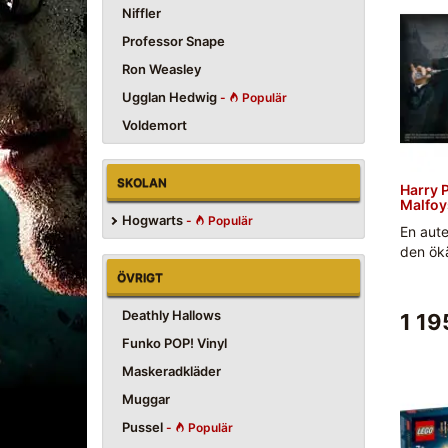
Niffler
Professor Snape
Ron Weasley
Ugglan Hedwig
-
Populär
Voldemort
SKOLAN
Harry P
Malfoy
Hogwarts
-
Populär
En aute
den ökä
ÖVRIGT
Deathly Hallows
1 19
Funko POP! Vinyl
Maskeradkläder
Muggar
Pussel
-
Populär