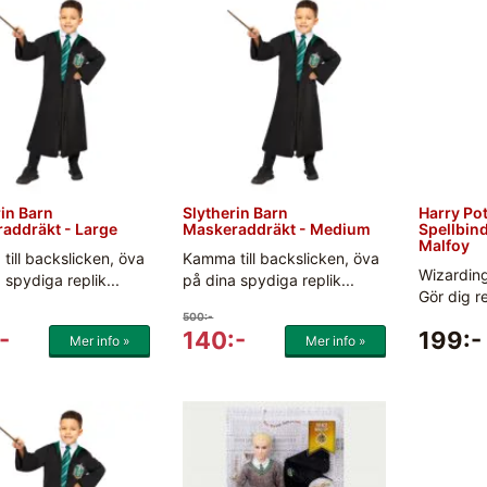
in Barn
Slytherin Barn
Harry Pot
addräkt - Large
Maskeraddräkt - Medium
Spellbin
Malfoy
ill backslicken, öva
Kamma till backslicken, öva
Wizarding
 spydiga replik...
på dina spydiga replik...
Gör dig r
500:-
-
140:-
199:-
Mer info »
Mer info »