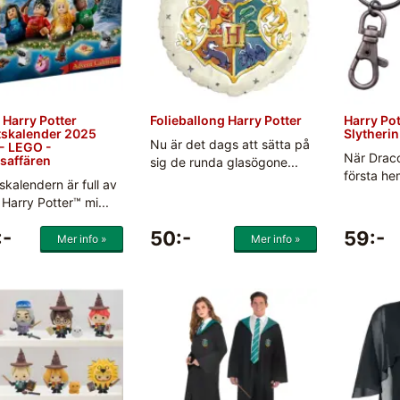
Harry Potter
Folieballong Harry Potter
Harry Pot
skalender 2025
Slytherin
Nu är det dags att sätta på
- LEGO -
När Draco
saffären
sig de runda glasögone...
första he
kalendern är full av
arry Potter™ mi...
:-
50:-
59:-
Mer info »
Mer info »