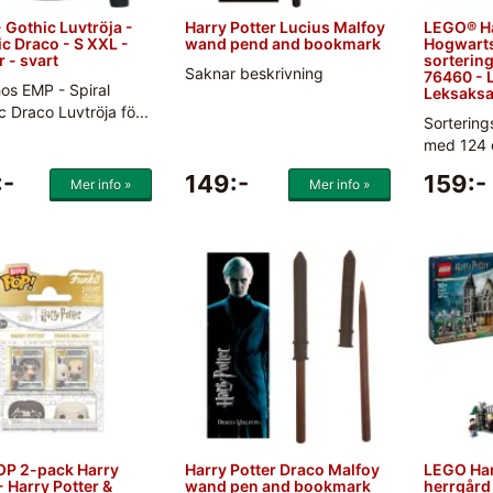
- Gothic Luvtröja -
Harry Potter Lucius Malfoy
LEGO® Ha
c Draco - S XXL -
wand pend and bookmark
Hogwarts
r - svart
sorterin
Saknar beskrivning
76460 - 
hos EMP - Spiral
Leksaksa
c Draco Luvtröja fö...
Sorterings
med 124 d
:-
149:-
159:-
Mer info »
Mer info »
POP 2-pack Harry
Harry Potter Draco Malfoy
LEGO Har
- Harry Potter &
wand pen and bookmark
herrgård