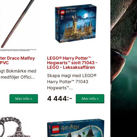
tter Draco Malfoy
LEGO® Harry Potter™
v PVC
Hogwarts™ slott 71043 -
LEGO - Leksaksaffären
ngt Bokmärke med
Skapa magi med LEGO®
medföljer Offici...
Harry Potter™ 71043
Hogwarts™...
4 444:-
Mer info »
Mer info »