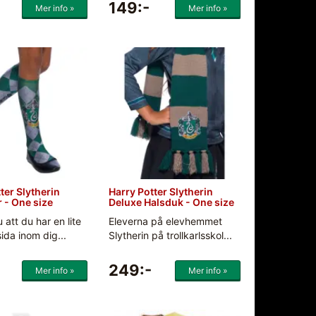
149:-
Mer info »
Mer info »
ter Slytherin
Harry Potter Slytherin
 - One size
Deluxe Halsduk - One size
 att du har en lite
Eleverna på elevhemmet
ida inom dig...
Slytherin på trollkarlsskol...
249:-
Mer info »
Mer info »