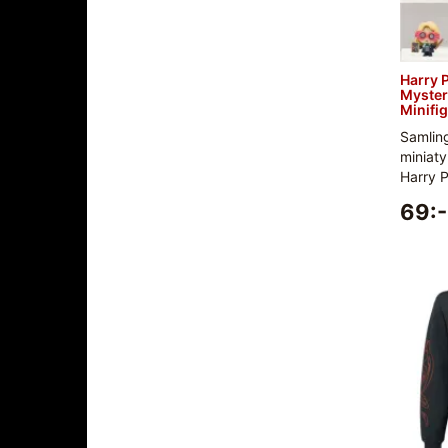
Harry 
Myster
Minifi
Samlin
miniat
Harry P
69:-