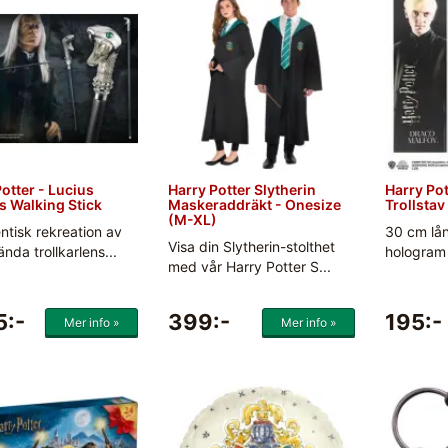
otter - Lucius
Harry Potter Slytherin
Harry Po
s Walking Stick
Maskeraddräkt - Onesize
Trollsta
(M-XL)
ntisk rekreation av
30 cm lå
Visa din Slytherin-stolthet
nda trollkarlens...
hologram 
med vår Harry Potter S...
5:-
399:-
195:-
Mer info »
Mer info »